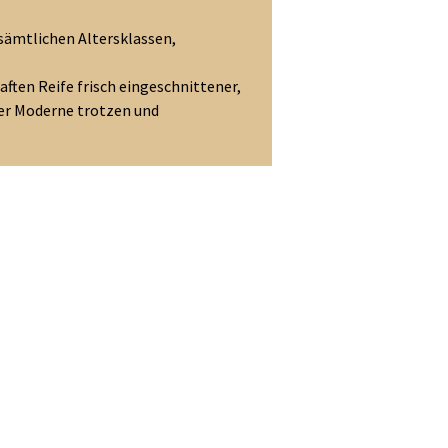
sämtlichen Altersklassen,
ften Reife frisch eingeschnittener,
der Moderne trotzen und