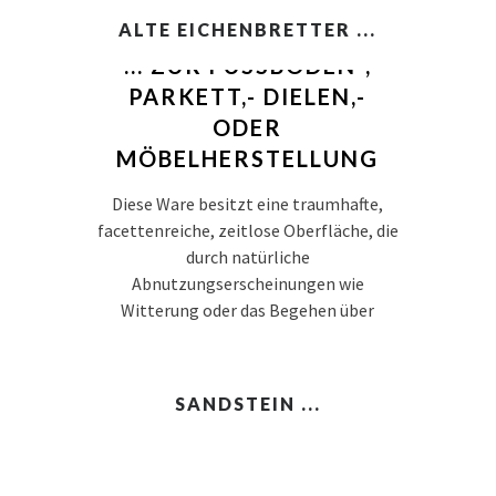
ALTE EICHENBRETTER ...
... ZUR FUSSBÖDEN-, P
ARKETT,- DIELEN,- O
DER M
ÖBELHERSTELLUNG
Diese Ware besitzt eine traumhafte,
facettenreiche, zeitlose Oberfläche, die
durch natürliche
Abnutzungserscheinungen wie
Witterung oder das Begehen über
hunderte von Jahren entstanden sind.
SANDSTEIN ...