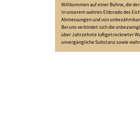
Willkommen auf einer Bühne, die der
In unserem wahren Eldorado des Eich
Abmessungen und von unbezähmbar
Bei uns verbindet sich die unbezwin
über Jahrzehnte luftgetrockneter Wa
unvergängliche Substanz sowie wahr